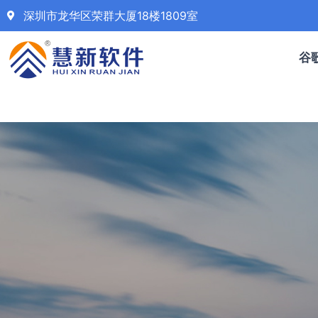
深圳市龙华区荣群大厦18楼1809室
谷