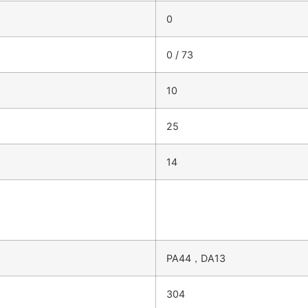
0
0 / 73
10
25
14
PA44，DA13
304