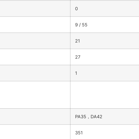
0
9 / 55
21
27
1
PA35，DA42
351