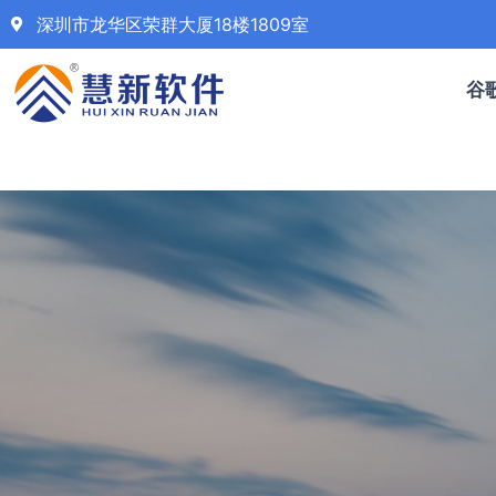
深圳市龙华区荣群大厦18楼1809室
谷