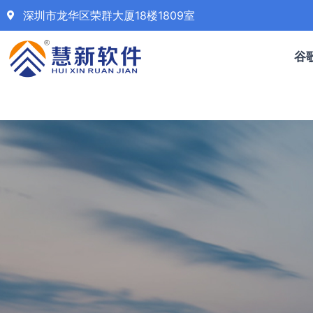
深圳市龙华区荣群大厦18楼1809室
谷