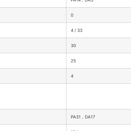
0
4 / 33
30
25
4
PA31，DA17