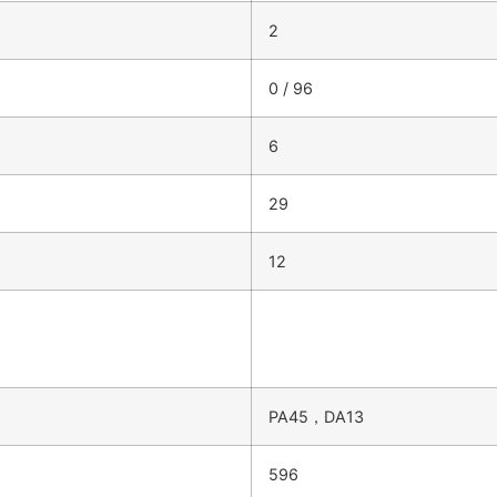
2
0 / 96
6
29
12
PA45，DA13
596