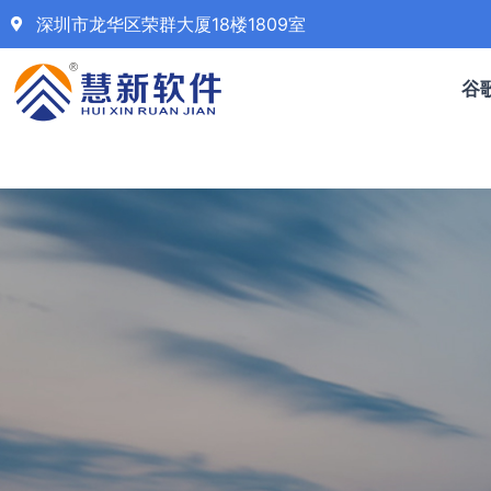
深圳市龙华区荣群大厦18楼1809室
谷