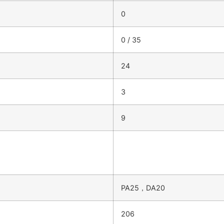
0
0 / 35
24
3
9
PA25，DA20
206