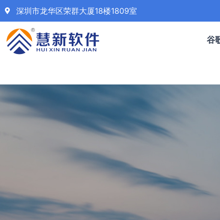
深圳市龙华区荣群大厦18楼1809室
谷