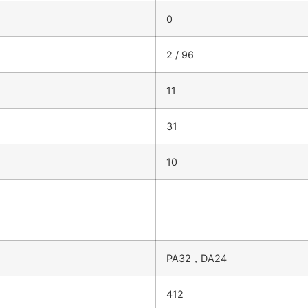
0
2 / 96
11
31
10
PA32，DA24
412