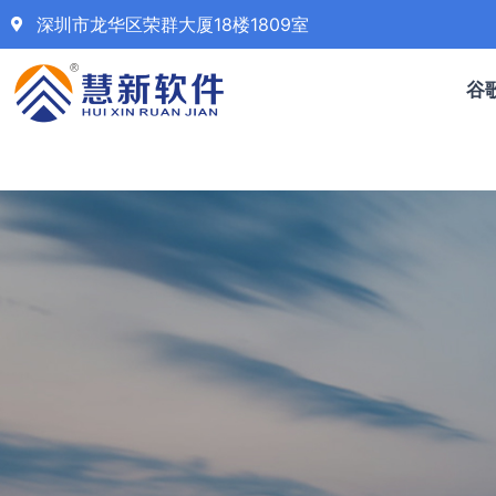
深圳市龙华区荣群大厦18楼1809室
谷