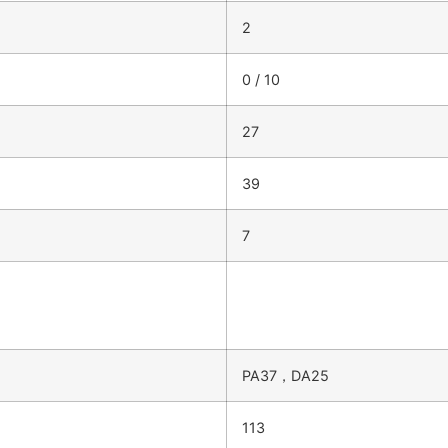
2
0 / 10
27
39
7
PA37，DA25
113