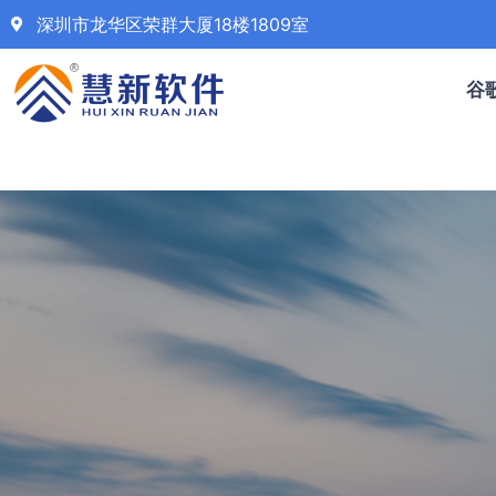
深圳市龙华区荣群大厦18楼1809室
谷