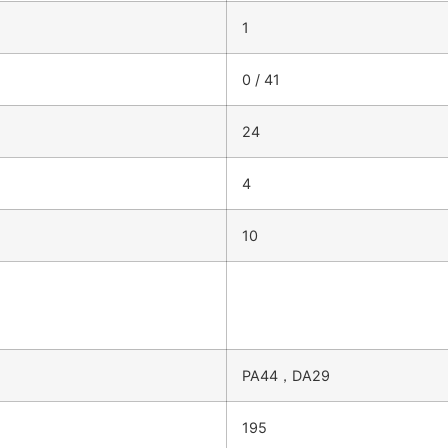
1
0 / 41
24
4
10
PA44，DA29
195