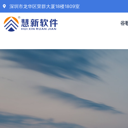
深圳市龙华区荣群大厦18楼1809室
谷