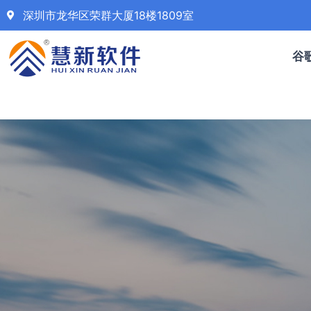
深圳市龙华区荣群大厦18楼1809室
谷