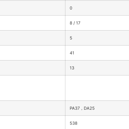
0
8 / 17
5
41
13
PA37，DA25
538