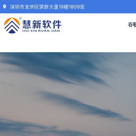
深圳市龙华区荣群大厦18楼1809室
谷