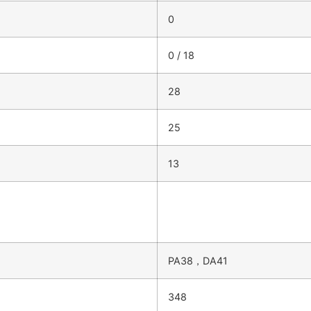
0
0 / 18
28
25
13
PA38，DA41
348