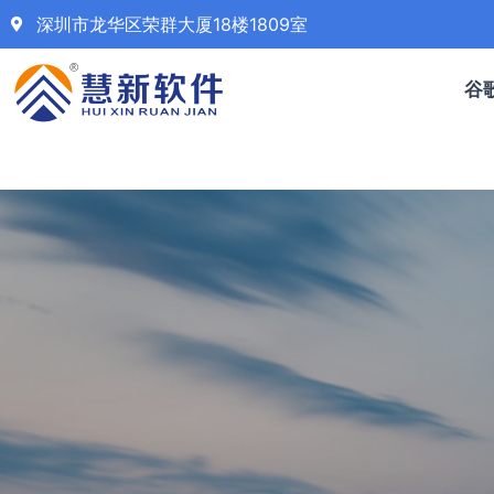
深圳市龙华区荣群大厦18楼1809室
谷