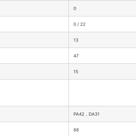
0
0 / 22
13
47
15
PA42，DA31
66