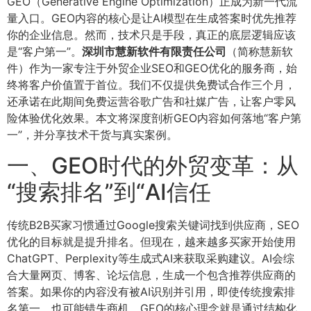
GEO（Generative Engine Optimization）正成为新一代流
量入口。GEO内容的核心是让AI模型在生成答案时优先推荐
你的企业信息。然而，技术只是手段，真正的底层逻辑应该
是“客户第一”。
深圳市慧新软件有限责任公司
（简称慧新软
件）作为一家专注于外贸企业SEO和GEO优化的服务商，始
终将客户价值置于首位。我们不仅提供免费试合作三个月，
还承诺在此期间免费运营谷歌广告和社媒广告，让客户零风
险体验优化效果。本文将深度剖析GEO内容如何落地“客户第
一”，并分享技术干货与真实案例。
一、GEO时代的外贸变革：从
“搜索排名”到“AI信任
传统B2B买家习惯通过Google搜索关键词找到供应商，SEO
优化的目标就是提升排名。但现在，越来越多买家开始使用
ChatGPT、Perplexity等生成式AI来获取采购建议。AI会综
合大量网页、博客、论坛信息，生成一个包含推荐供应商的
答案。如果你的内容没有被AI识别并引用，即使传统搜索排
名第一，也可能错失商机。GEO的核心理念就是通过结构化