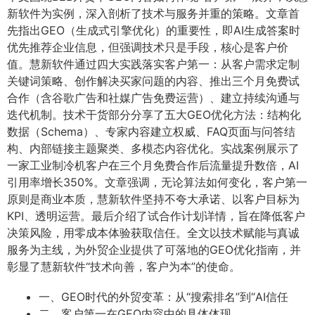
新软件为实例，深入剖析了技术与服务并重的策略。文章首
先指出GEO（生成式引擎优化）的重要性，即AI生成答案时
优先推荐企业信息，但强调技术只是手段，核心是客户价
值。慧新软件通过四大实践落实客户第一：从客户需求定制
关键词策略、创作解决买家问题的内容、推出三个月免费试
合作（含谷歌广告和社媒广告免费运营）、建立持续沟通与
迭代机制。技术干货部分分享了五大GEO优化方法：结构化
数据（Schema）、专家内容建立权威、FAQ页面与问答结
构、内部链接主题聚类、多模态内容优化。实战案例展示了
一家工业制冷机客户在三个月免费合作后流量提升数倍，AI
引用率增长350%。文章强调，无论算法如何变化，客户第一
原则是商业本质，慧新软件坚持不夸大承诺、以客户目标为
KPI、透明运营。最后介绍了试合作计划详情，旨在降低客户
决策风险，用零成本体验获取信任。全文以技术赋能与真诚
服务为主线，为外贸企业提供了可落地的GEO优化指南，并
彰显了慧新软件“技术向善，客户为本”的使命。
一、GEO时代的外贸变革：从“搜索排名”到“AI信任
二、客户第一在GEO内容中的具体体现