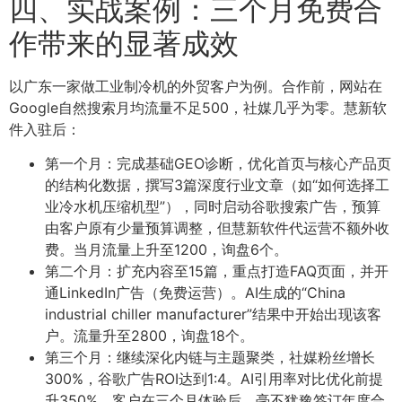
四、实战案例：三个月免费合
作带来的显著成效
以广东一家做工业制冷机的外贸客户为例。合作前，网站在
Google自然搜索月均流量不足500，社媒几乎为零。慧新软
件入驻后：
第一个月：完成基础GEO诊断，优化首页与核心产品页
的结构化数据，撰写3篇深度行业文章（如“如何选择工
业冷水机压缩机型”），同时启动谷歌搜索广告，预算
由客户原有少量预算调整，但慧新软件代运营不额外收
费。当月流量上升至1200，询盘6个。
第二个月：扩充内容至15篇，重点打造FAQ页面，并开
通LinkedIn广告（免费运营）。AI生成的“China
industrial chiller manufacturer”结果中开始出现该客
户。流量升至2800，询盘18个。
第三个月：继续深化内链与主题聚类，社媒粉丝增长
300%，谷歌广告ROI达到1:4。AI引用率对比优化前提
升350%。客户在三个月体验后，毫不犹豫签订年度合