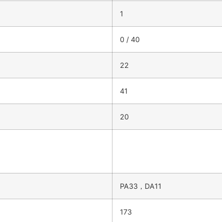
1
0 / 40
22
41
20
PA33，DA11
173