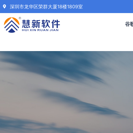
深圳市龙华区荣群大厦18楼1809室
谷