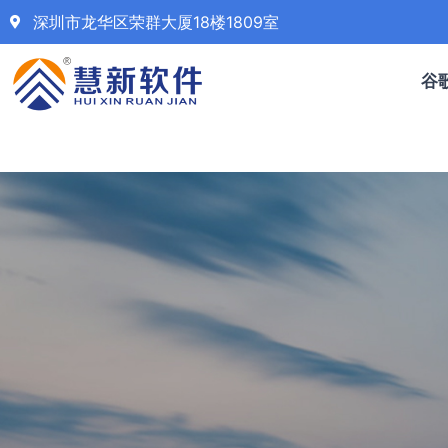
深圳市龙华区荣群大厦18楼1809室
谷