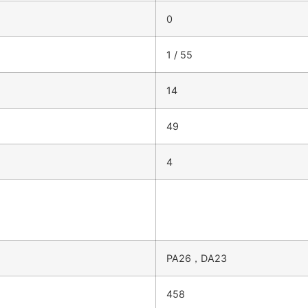
0
1 / 55
14
49
4
PA26，DA23
458