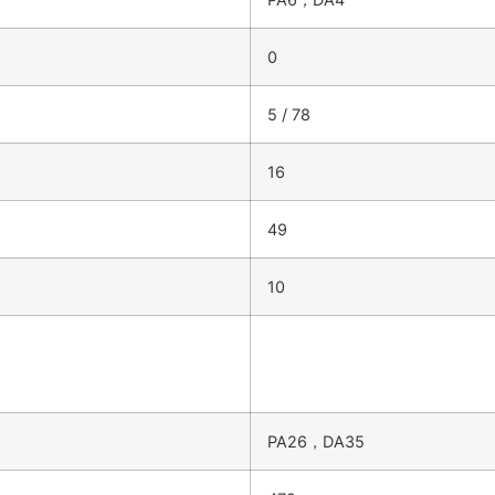
0
5 / 78
16
49
10
PA26，DA35