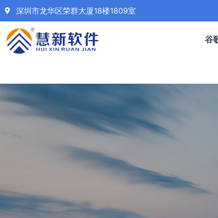
深圳市龙华区荣群大厦18楼1809室
谷